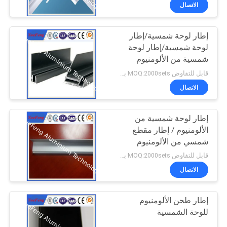
الجودة
الاتصال
إطار لوحة شمسية/إطار
اتصل
354
لوحة شمسية/إطار لوحة
بنا
شمسية من الألومنيوم
الملفات الصناعية
قابل للتفاوض MOQ:2000sets بعد تأكيد العينات
أخبار
الاتصال
اطلب
إطار لوحة شمسية من
الألومنيوم / إطار مقطع
عرض
شمسي من الألومنيوم
464
أسعار
قابل للتفاوض MOQ:2000sets بعد تأكيد العينات
الاتصال
ملفات تعريف أخرى
خريطة
إطار طحن الألومنيوم
الموقع
للوحة الشمسية