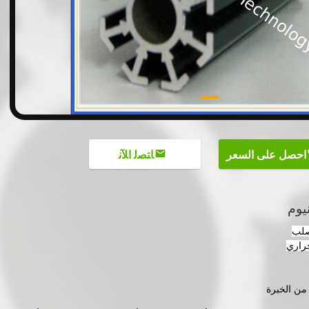
احصل على السعر
ﺎﺘﺼﻟ ﺍﻶﻧ
يوم