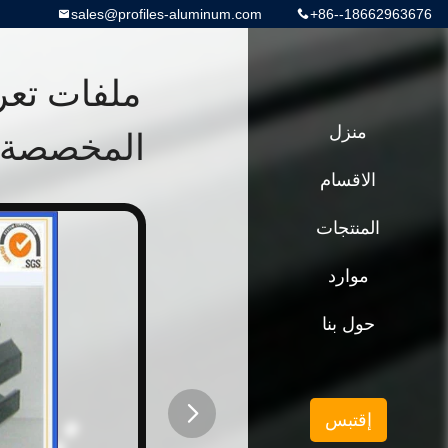
sales@profiles-aluminum.com
+86--18662963676
ملفات تعر
منزل
المخصصة، 
الاقسام
المنتجات
موارد
حول بنا
إقتبس