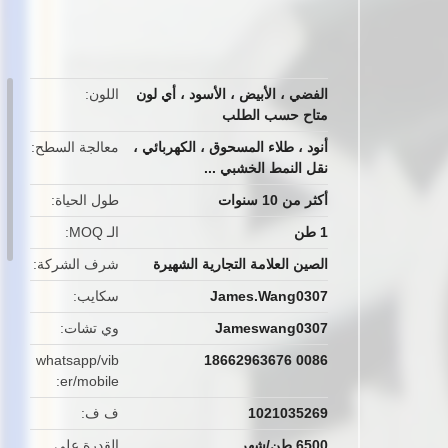
button
الفضي ، الأبيض ، الأسود ، أي لون
اللون
متاح حسب الطلب
أنود ، طلاء المسحوق ، الكهربائي ،
معالجة السطح
نقل النمط الخشبي ...
أكثر من 10 سنوات
طول الحياة
1 طن
الـ MOQ
الصين العلامة التجارية الشهيرة
شرف الشركة
James.Wang0307
سكايب
Jameswang0307
وي تشات
whatsapp/vib
0086 18662963676
er/mobile
1021035269
ف ف
6500 طن/شهر
القدرة على