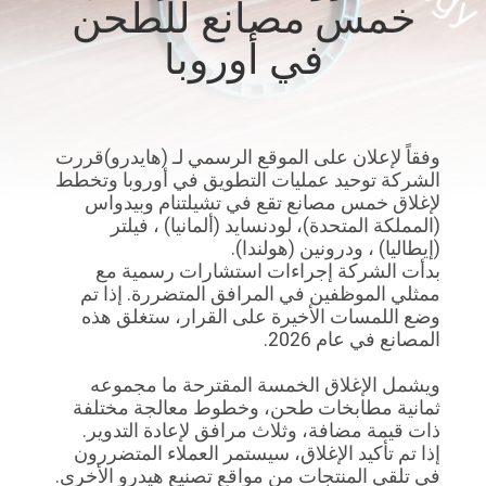
خمس مصانع للطحن
الجودة
في أوروبا
اتصل
بنا
وفقاً لإعلان على الموقع الرسمي لـ (هايدرو)قررت
الشركة توحيد عمليات التطويق في أوروبا وتخطط
أخبار
لإغلاق خمس مصانع تقع في تشيلتنام وبيدواس
(المملكة المتحدة)، لودنسايد (ألمانيا) ، فيلتر
(إيطاليا) ، ودرونين (هولندا).
اطلب
بدأت الشركة إجراءات استشارات رسمية مع
عرض
ممثلي الموظفين في المرافق المتضررة. إذا تم
وضع اللمسات الأخيرة على القرار، ستغلق هذه
أسعار
المصانع في عام 2026.
ويشمل الإغلاق الخمسة المقترحة ما مجموعه
خريطة
ثمانية مطابخات طحن، وخطوط معالجة مختلفة
ذات قيمة مضافة، وثلاث مرافق لإعادة التدوير.
الموقع
إذا تم تأكيد الإغلاق، سيستمر العملاء المتضررون
في تلقي المنتجات من مواقع تصنيع هيدرو الأخرى.