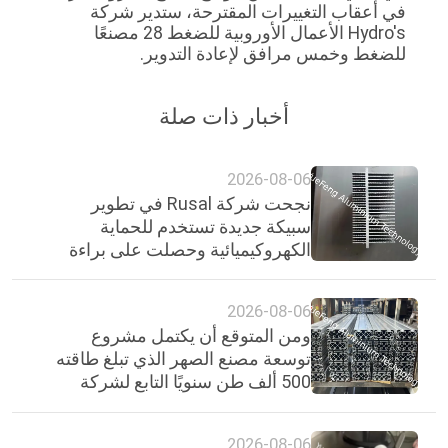
في أعقاب التغييرات المقترحة، ستدير شركة
PRIVACY
Hydro's الأعمال الأوروبية للضغط 28 مصنعًا
POLICY
للضغط وخمس مرافق لإعادة التدوير.
أخبار ذات صلة
2026-08-06
نجحت شركة Rusal في تطوير
سبيكة جديدة تستخدم للحماية
الكهروكيميائية وحصلت على براءة
اختراع.
2026-08-06
ومن المتوقع أن يكتمل مشروع
توسعة مصنع الصهر الذي تبلغ طاقته
500 ألف طن سنويًا التابع لشركة
الألومنيوم الوطنية الهندية بحلول
عام 2030.
2026-08-06