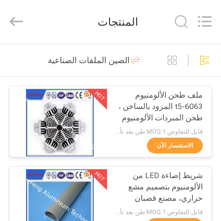
Co.,
Ltd.
All
المنتجات
Rights
Reserved.
Developed
by
ECER
المنزل
107
الصين الملفات الصناعية
ملفات تعريف قياسية
المنتجات
HOT
ملف طحن الألومنيوم
6063-t5 المزود بالساخن ،
حولنا
طحن المبردات الألومنيوم
الموجهة بالطاقة
قابل للتفاوض MOQ:1 طن بعد تأكيد العينات
جولة
الاستفسار الآن
273
في
HOT
شريط إضاءة LED من
المصنع
ملامح معمارية
الألومنيوم بتصميم مشع
حراري، مصنع قضبان
مراقبة
إضاءة LED من الألومنيوم
قابل للتفاوض MOQ:1 طن بعد تأكيد العينات