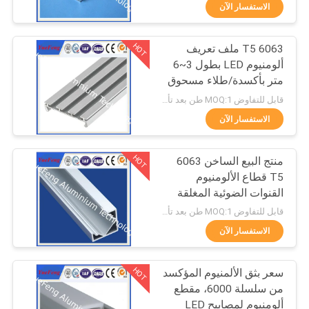
الجودة
الاستفسار الآن
HOT
6063 T5 ملف تعريف
اتصل
354
ألومنيوم LED بطول 3~6
بنا
متر بأكسدة/طلاء مسحوق
الملفات الصناعية
أنبوب/قناة ألومنيوم على
قابل للتفاوض MOQ:1 طن بعد تأكيد العينات
شكل حرف U
أخبار
الاستفسار الآن
HOT
اطلب
منتج البيع الساخن 6063
T5 قطاع الألومنيوم
عرض
القنوات الضوئية المغلقة
464
أسعار
المقصورة الألومنيوم
قابل للتفاوض MOQ:1 طن بعد تأكيد العينات
الاستفسار الآن
ملفات تعريف أخرى
خريطة
HOT
سعر بثق الألمنيوم المؤكسد
الموقع
من سلسلة 6000، مقطع
ألومنيوم لمصابيح LED