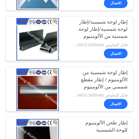
الجودة
الاتصال
إطار لوحة شمسية/إطار
اتصل
354
لوحة شمسية/إطار لوحة
بنا
شمسية من الألومنيوم
الملفات الصناعية
قابل للتفاوض MOQ:2000sets بعد تأكيد العينات
أخبار
الاتصال
اطلب
إطار لوحة شمسية من
الألومنيوم / إطار مقطع
عرض
شمسي من الألومنيوم
464
أسعار
قابل للتفاوض MOQ:2000sets بعد تأكيد العينات
الاتصال
ملفات تعريف أخرى
خريطة
إطار طحن الألومنيوم
الموقع
للوحة الشمسية