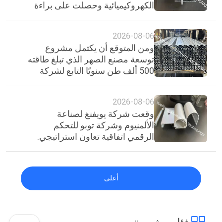
الكهروكيميائية وحصلت على براءة
PRIVACY
اختراع.
POLICY
2026-08-06
ومن المتوقع أن يكتمل مشروع
توسعة مصنع الصهر الذي تبلغ طاقته
500 ألف طن سنويًا التابع لشركة
الألومنيوم الوطنية الهندية بحلول
عام 2030.
2026-08-06
وقعت شركة يويفنغ لصناعة
الألمنيوم وشركة توبو للتحكم
الرقمي اتفاقية تعاون استراتيجي.
أعلى