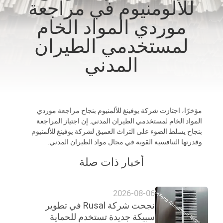
للألومنيوم في مراجعة
الجودة
موردي المواد الخام
اتصل
لمستخدمي الطيران
بنا
المدني
أخبار
مؤخرًا، اجتازت شركة يوفينغ للألمنيوم بنجاح مراجعة موردي
اطلب
المواد الخام لمستخدمي الطيران المدني. إن اجتياز المراجعة
بنجاح يسلط الضوء على التراث العميق لشركة يوفينغ للألمنيوم
عرض
وقدرتها التنافسية القوية في مجال مواد الطيران المدني.
أسعار
أخبار ذات صلة
خريطة
2026-08-06
الموقع
نجحت شركة Rusal في تطوير
سبيكة جديدة تستخدم للحماية