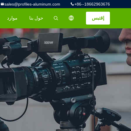
sales@profiles-aluminum.com
+86--18662963676
إقتبس
حول بنا
موارد
描述