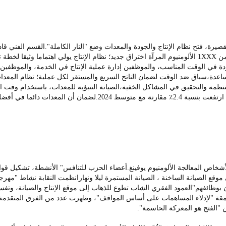
صيرة، فتح نظام الإنتاج والجودة والمعدات وضع "النار الكاملة".القسم الفني قاد 
تجربة من أكسيد 3C تسخين الساخن، وحققت جودة السطح من 1XXX الألومنيوم المرآة اختراق جديد؛ نظام الإنتاج يولي اهتماما وثيقا
ودة في الوقت المناسب، والموظفين إدارة عملية الإنتاج في الخدمة، والموظفين
ساعدة،سباق ضد الوقت لضمان الناتج السريع والمستقر لكل عملية؛ نظام المعدات
تظمة والتحقيق في المشاكل الخفية،الصيانة التنبؤية للمعدات، باستخدام وقت ال
المواد، ترتيب معقول لصيانة المعدات، معدل تشغيل المعدات ارتفعت بنسبة 2.4٪ مقارنة مع متوسط 2024.لضمان أن المعدا
 الأشخاص المعالجة الألومنيوم يوفينغ.أعضاء الحزب للتنافس" الأنشطة، تشكيل ق
وقع الصيانة الساخنة ، الصيانة المستمرة ليلا ونهارانظمت النقابة نشاط "مهرجا
بوظائفهم"العمود الفقري الشاب تطوع للذهاب إلى موقع الإنتاج والصيانة، وتفس
مقة "لإدلاء المساهمات على أساس المواقف"، وظهرت عدد من الفرق المتقدمة
"الفتح هو المعركة الحاسمة".