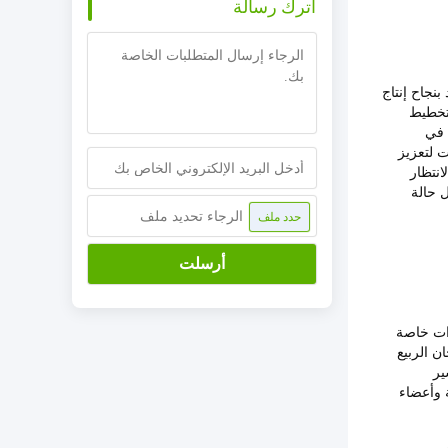
اترك رسالة
بنجاح إنتاج
 لخطة تخطيط
 في
 لتعزيز
انتظار
ت دائما في أفضل حالة
الرجاء تحديد ملف
حدد ملف
أرسلت
وات خاصة
ن الربيع
ير
 وأعضاء