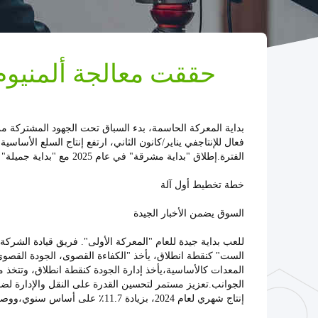
حققت معالجة ألمنيوم Yuefeng "بداية جيدة" في ين
بداية المعركة الحاسمة، بدء السباق تحت الجهود المشتركة من 
الفترة.إطلاق "بداية مشرقة" في عام 2025 مع "بداية جميلة" لوضع أساس "سنة رائعة".
خطة تخطيط أول آلة
السوق يضمن الأخبار الجيدة
للعب بداية جيدة للعام "المعركة الأولى". فريق قيادة الشركة 
الست" كنقطة انطلاق، يأخذ "الكفاءة القصوى، الجودة القصوى
المعدات كالأساسية،يأخذ إدارة الجودة كنقطة انطلاق، وتتخذ 
الجوانب.تعزيز مستمر لتحسين القدرة على النقل والإدارة لضمان
إنتاج شهري لعام 2024، بزيادة 11.7٪ على أساس سنوي،ووصلت عملية الانتهاء إلى أعلى سجل إنتاج شهري.