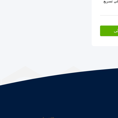
 في تسريع
لى