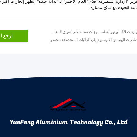
ز "الإدارة المتطرفة"قُدّم "العام الأحمر" بـ "بداية جيدة"، تظهر إنجازات أكبر
لية الجودة مع نتائج ممتازة.
سابق: أرسلت التهديدات بفرض الولايات المتحدة تعريفات جمركية على واردات الألمنيوم والصلب موجات صدمة عبر أسواق المعادن.
ارجع ا
صادرات الهند من الألومنيوم إلى الولايات المتحدة قد تنخفض
YueFeng Aluminium Technology Co., Ltd