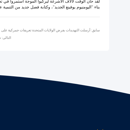
لقد حان الوقت لألاف الأشرعة ليركبوا الموجة استمروا في تعزي
بناء "اليومنيوم يوفينغ الجديد"، وكتابة فصل جديد من التنمية عا
التالى: 