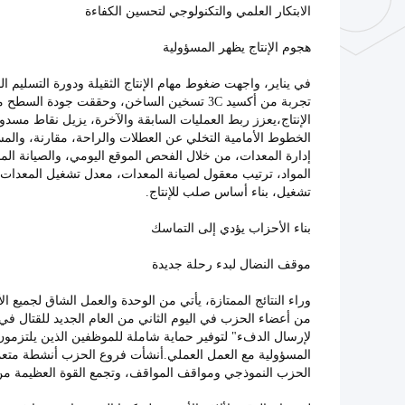
الابتكار العلمي والتكنولوجي لتحسين الكفاءة
هجوم الإنتاج يظهر المسؤولية
في يناير، واجهت ضغوط مهام الإنتاج الثقيلة ودورة التسليم الق
الإنتاج،يعزز ربط العمليات السابقة والآخرة، يزيل نقاط مسد
الخطوط الأمامية التخلي عن العطلات والراحة، مقارنة، والم
إدارة المعدات، من خلال الفحص الموقع اليومي، والصيانة المن
تشغيل، بناء أساس صلب للإنتاج.
بناء الأحزاب يؤدي إلى التماسك
موقف النضال لبدء رحلة جديدة
وراء النتائج الممتازة، يأتي من الوحدة والعمل الشاق لجميع
من أعضاء الحزب في اليوم الثاني من العام الجديد للقتال في م
لإرسال الدفء" لتوفير حماية شاملة للموظفين الذين يلتزمون 
المسؤولية مع العمل العملي.أنشأت فروع الحزب أنشطة متع
الحزب النموذجي ومواقف المواقف، وتجمع القوة العظيمة من 