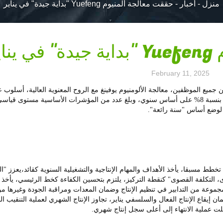
منزل
-
أخبار
-
حققت معالجة ألمنيوم Yuefeng "بداية جيدة" في يناير
اير
February 11, 2025
جميع الموظفين، معالجة الألومنيوم يوفينغ مع الروح المعنوية العالية، أسلوب 
فعال للإنتاجفي يناير/كانون الثاني، ارتفع إنتاج السلع الأساسية بنسبة 8% على أساس سنوي، وبلغ عدد من المؤشرات الأساسية 
تخطط مسبقا، يأخذ الأهداف والمهام الإنتاجية والتشغيلية السنوية كقائد،يعزز "ا
، التكلفة القصوى" كنقطة التركيز، يلتزم بتحسين الكفاءة كخط الرئيسي، يأخذ
مجموعة من التدابير في تنظيم الإنتاج وضمان المعدات ومراقبة الجودة وغيرها م
 إيقاع الإنتاج الفعال والسلسفي يناير، تجاوز الإنتاج الشهري لعملية التنقيب ال