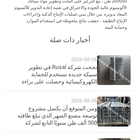
200000 طن ، مع التركيز على البحث وتطوير مواد سبائك
الألومنيوم عالية الجودة والاختراق في تقنية إعادة التدوير للألمنيوم
المعاد تدويره. من خلال تبني عمليات الإنتاج الذكية وإجراءات
الإنتاج النظيفة ، حققت نتائج ملحوظة في استخدام الموارد
وحماية البيئة.
أخبار ذات صلة
2026-08-06
نجحت شركة Rusal في تطوير
سبيكة جديدة تستخدم للحماية
الكهروكيميائية وحصلت على براءة
اختراع.
2026-08-06
ومن المتوقع أن يكتمل مشروع
توسعة مصنع الصهر الذي تبلغ طاقته
500 ألف طن سنويًا التابع لشركة
الألومنيوم الوطنية الهندية بحلول
عام 2030.