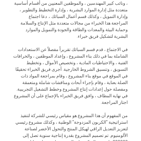
، ونائب كبير المهندسين ، والموظفين المعنيين من أقسام أساسية
PRIVACY
متعددة مثل إدارة الموارد البشرية ، وإدارة التخطيط والتطوير ،
POLICY
وإدارة التمويل ، وكذلك قسم أعمال السبائك ،. دعا اجتماع
المراجعة هذا الخبراء من مجالات متعددة مثل الإنتاج والسلامة
وحماية البيئة والمعدات والطاقة والجودة والتمويل والموارد
البشرية لتشكيل فريق خبراء.
في الاجتماع ، قدم قسم السبائك تقريراً مفصلاً عن الاستعدادات
الشاملة بما في ذلك بناء المشروع ، وإعداد الموظفين ، والخرافات
الفنية ، والاحتياطيات المادية ، وتخصيص الأموال ، وتخطيط
التسويق ، وتنسيق الشروط الخارجية. أجرى فريق الخبراء تحقيقًا
في الموقع في موقع بناء المشروع ، وقام بمراجعة المواد ذات
الصلة بعناية ، وقام بإجراء أبحاث ومناقشات شاملة ومتعمقة
ومفصلة حول إعدادات إنتاج المشروع وخطط التشغيل التجريبية.
في نهاية المطاف ، وافق فريق الخبراء بالإجماع على أن المشروع
اجتاز المراجعة.
من المفهوم أن هذا المشروع هو مقياس رئيسي للشركة لتنفيذ
استراتيجية "الكربون المزدوجة" الوطنية ، وكذلك مشروع رئيسي
لتعزيز التعديل الراقي لهيكل المنتج والتحول الأخضر لصناعة
الألومنيوم. تم تصميم المشروع بقدرة إنتاجية سنوية تصل إلى