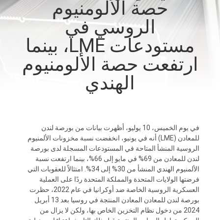
حصة الألومنيوم
الجودة
الروسي في
اتصل
مستودعات LME، بينما
بنا
ارتفعت حصة الألومنيوم
الهندي
أخبار
اطلب
في يوم الخميس، 10 يوليو، أظهرت بيانات من بورصة لندن
عرض
للمعادن (LME) أنه في يونيو، انخفضت نسبة مخزونات الألمنيوم
أسعار
الروسية المنشأ المتاحة في المستودعات المسجلة لدى بورصة
لندن للمعادن من 69% في مايو إلى 66%، بينما ارتفعت نسبة
الألمنيوم الهندي المنشأ من 30% إلى 34%. امتثالاً للعقوبات التي
خريطة
فرضتها الولايات المتحدة والمملكة المتحدة ردًا على العملية
العسكرية الروسية الخاصة ضد أوكرانيا في عام 2022، حظرت
الموقع
بورصة لندن للمعادن المعادن المنتجة في روسيا بعد 13 أبريل
2024 من دخول نظام التخزين الخاص بها، ولكن لا يزال من