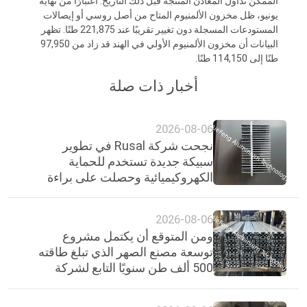
الممكن تداول المعادن المنتجة قبل ذلك التاريخ. اعتبارًا من نهاية
PRIVACY
يونيو، ظل مخزون الألمنيوم المتاح من أصل روسي أو إيصالات
المستودعات المسجلة دون تغيير تقريبًا عند 221,875 طنًا. تظهر
POLICY
البيانات أن مخزون الألمنيوم الأولي في الهند قد زاد من 97,950
طنًا إلى 114,150 طنًا.
أخبار ذات صلة
2026-08-06
نجحت شركة Rusal في تطوير
سبيكة جديدة تستخدم للحماية
الكهروكيميائية وحصلت على براءة
اختراع.
2026-08-06
ومن المتوقع أن يكتمل مشروع
توسعة مصنع الصهر الذي تبلغ طاقته
500 ألف طن سنويًا التابع لشركة
الألومنيوم الوطنية الهندية بحلول
عام 2030.