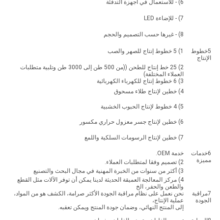
6) - للاستعمال في أجهزة التدفئة
7) - للإضاءة LED
8) - غيرها حسب التصميم والحجم
5خطوط
1) 5 خطوط إنتاج للصهر والصب
الإنتاج
2) 25 خط إنتاج للطحن ((من 500 طن إلى 3000 طن وتلبية متطلبات
العملاء المختلفة)
3) 6 خطوط إنتاج للكهرباء الكهربائية
4) خطين لإنتاج طلاء مسحوق
5) 4 خطوط لإنتاج الحبوب الخشبية
6) خطين لإنتاج جسر معزول حراري مكسور
7) خطين لإنتاج الرسومات السلكية واللمع
6خدمات
خدمة OEM.
مميزة
2) تصميم وفقا لمتطلبات العملاء.
3) أكثر من سنوات من الخبرة المهنية في مجال البحث والتصنيع
4) مركز المعالجة العميقة الحديثة لدينا يمكن أن توفر الآلات مثل القطع
والطعن والحفر، الخ
7مراقبة
نحن نعمل على نظام مراقبة الجودة الأكثر صرامة، الكشف هو من المواد،
الجودة
عملية الإنتاج،
إلى المنتج النهائي، وضمان جودة المنتج ويمكن تعقبه.