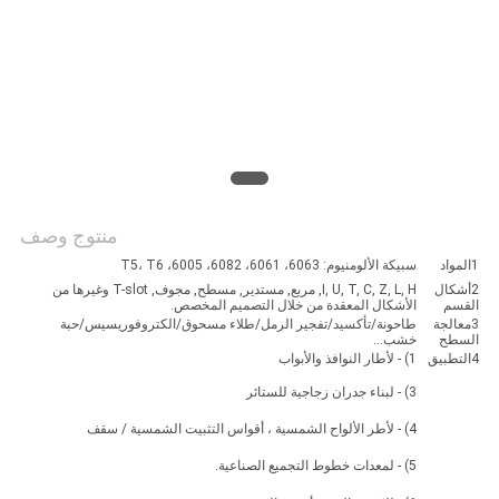
PRIVACY
POLICY
منتوج وصف
1المواد
سبيكة الألومنيوم: 6063، 6061، 6082، 6005، T5، T6
2أشكال
I, U, T, C, Z, L, H, مربع, مستدير, مسطح, مجوف, T-slot وغيرها من
القسم
الأشكال المعقدة من خلال التصميم المخصص.
3معالجة
طاحونة/تأكسيد/تفجير الرمل/طلاء مسحوق/الكتروفوريسيس/حبة
السطح
خشب...
4التطبيق
1) - لأطار النوافذ والأبواب
3) - لبناء جدران زجاجية للستائر
4) - لأطر الألواح الشمسية ، أقواس التثبيت الشمسية / سقف
5) - لمعدات خطوط التجميع الصناعية.