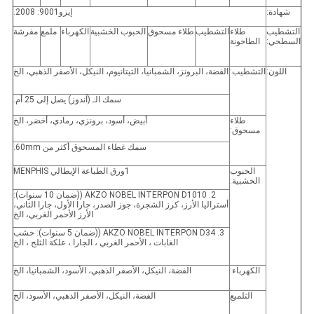
شهادة:
إيزو9001: 2008.
التشطيب
طلاء
التشطيب
طلاء مسحوق
الحبوب الخشبية
الكهرباء
ملمع
مفرشة
السطحي:
الطاحونة
اللون:
التشطيب:
الفضة، البرونز، الشمبانيا، التيتانيوم، النيكل، الأصفر الذهبي، الخ
سمك الـ (آندوز) يصل إلى 25 أم.
طلاء
أبيض، أسود، برونزي، رمادي، أخضر، الخ
مسحوق:
سمك غطاء المسحوق أكثر من 60mm.
الحبوب
1ورق الطباعة الإيطالي MENPHIS
الخشبية:
2. AKZO NOBEL INTERPON D1010 ((ضمان 10 سنوات):
أستراليا الأرز، كرز الشجرة، جوز الصدر، جارا الأول، جارا الثاني،
الأرز الأحمر الغربي، الخ
3. AKZO NOBEL INTERPON D34 ((ضمان 5 سنوات): خشب
الغابات ، الأحمر الغربي ، الجارا ، علكة الثلج ، الخ
الكهرباء:
الفضة، النيكل، الأصفر الذهبي، الأسود، الشمبانيا، الخ
التلميع
الفضة، النيكل، الأصفر الذهبي، الأسود، الخ