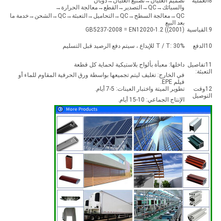
8العملية
تصميم الغليان→تصنيع الغليان→ذوبان
والسبائك→QC→التصدير→القطع→معالجة الحرارة→
QC→معالجة السطح→QC→التحاميل→التعبئة→QC→الشحن→خدمة ما
بعد البيع
9.القياسية
GB5237-2008 = EN12020-1.2 ((2001)
10الدفع
T / T: 30% للإيداع ، سيتم دفع الرصيد قبل التسليم
11تفاصيل
داخلها: معبأة بألواح بلاستيكية لحماية كل قطعة
التعبئة:
في الخارج: تغليف ليتم تجميعها بواسطة ورق الحرفية المقاوم للماء أو
فيلم EPE.
12وقت
تطوير الميتة واختبار العينات: 5-7 أيام.
التوصيل
الإنتاج الجماعي: 10-15 أيام.