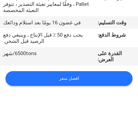
الجودة
Pallet ، وفقًا لمعايير تعبئة التصدير ، تتوفر
التعبئة المخصصة
اتصل
وقت التسليم:
في غضون 16 يومًا بعد استلام ودائعك
بنا
شروط الدفع:
يجب دفع 50 ٪ قبل الإنتاج ، وينبغي دفع
الرصيد قبل الشحن.
أخبار
القدرة على
6500tons/شهر
العرض:
اطلب
افضل سعر
عرض
أسعار
خريطة
الموقع