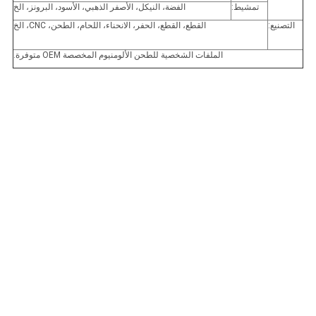
تمشيط:
الفضة، النيكل، الأصفر الذهبي، الأسود، البرونز، الخ
التصنيع:
القطع، القطع، الحفر، الانحناء، اللحام، الطحن، CNC، الخ
الملفات الشخصية للطحن الألومنيوم المخصصة OEM متوفرة.