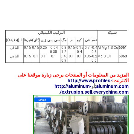
سبيكة
التركيب الكيميائي
نعم
في
كيو
م
مگ
سي سي
زين
(تاي)
غيرها
الـ ((دقيقة))
6061
Al Mg 1 SiCu
0.4-
0.7
0.15-
0.15
0.8
0.04-
0.25
0.15
0.15
الباقي
0.35
1.2
0.4
0.8
6063
الـ Mg Si
0.2-
0.35
0.1
0.1
0.45
0.1
0.1
0.1
0.15
الباقي
0.9
0.6
المزيد من المعلومات أو المنتجات يرجى زيارة موقعنا على
الانترنت:
http://www.profiles-
aluminum.com
;
أو
http://aluminum-
.
extrusion.sell.everychina.com/