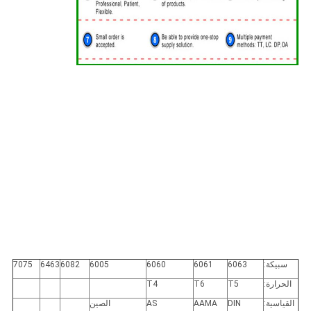
سبيكة:
6063
6061
6060
6005
6082
6463
7075
الحرارة:
T5
T6
T4
القياسية:
DIN
AAMA
AS
الصين