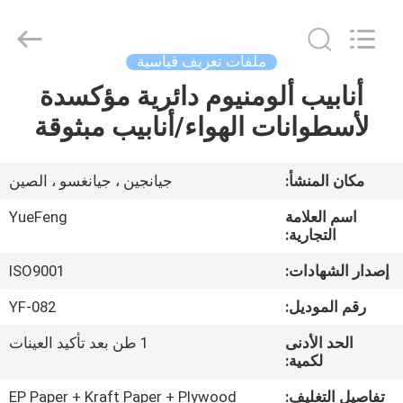
Co.,
Ltd.
All
Rights
Reserved.
ملفات تعريف قياسية
Developed
by
أنابيب ألومنيوم دائرية مؤكسدة
المنزل
ECER
لأسطوانات الهواء/أنابيب مبثوقة
المنتجات
مكان المنشأ:
جيانجين ، جيانغسو ، الصين
حولنا
اسم العلامة
YueFeng
التجارية:
جولة
إصدار الشهادات:
ISO9001
في
رقم الموديل:
YF-082
المصنع
الحد الأدنى
1 طن بعد تأكيد العينات
لكمية:
مراقبة
تفاصيل التغليف:
EP Paper + Kraft Paper + Plywood