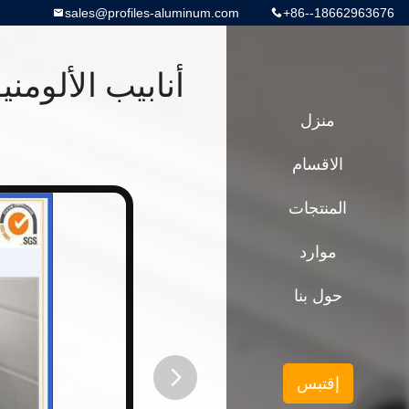
sales@profiles-aluminum.com
+86--18662963676
منزل
الاقسام
المنتجات
موارد
حول بنا
إقتبس