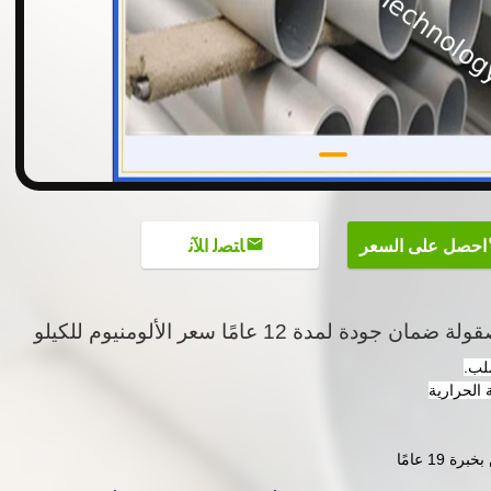
احصل على السعر
ﺎﺘﺼﻟ ﺍﻶﻧ
لمدة 12 عامًا سعر الألومنيوم للكيلو