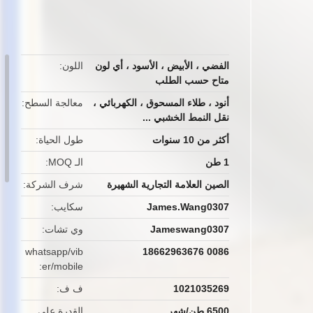
button
الفضي ، الأبيض ، الأسود ، أي لون
اللون
متاح حسب الطلب
أنود ، طلاء المسحوق ، الكهربائي ،
معالجة السطح
نقل النمط الخشبي ...
أكثر من 10 سنوات
طول الحياة
1 طن
الـ MOQ
الصين العلامة التجارية الشهيرة
شرف الشركة
James.Wang0307
سكايب
Jameswang0307
وي تشات
whatsapp/vib
0086 18662963676
er/mobile
1021035269
ف ف
6500 طن/شهر
القدرة على