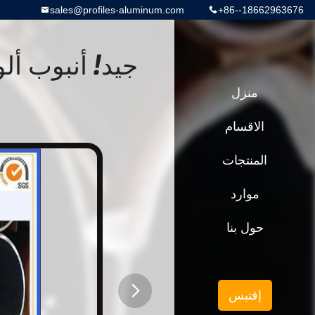
sales@profiles-aluminum.com
+86--18662963676
جيد! أنبوب أل
منزل
الاقسام
المنتجات
موارد
حول بنا
إقتبس