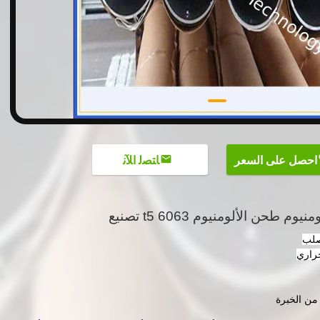
احصل على السعر
ﺎﺘﺼﻟ ﺍﻶﻧ
 طحن الألومنيوم 6063 t5 تصنيع