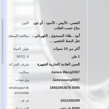
button
الفضي ، الأبيض ، الأسود ، أي لون
اللون
متاح حسب الطلب
أنود ، طلاء المسحوق ، الكهربائي ،
معالجة السطح
نقل النمط الخشبي ...
أكثر من 10 سنوات
طول الحياة
1 طن
الـ MOQ
الصين العلامة التجارية الشهيرة
شرف الشركة
James.Wang0307
سكايب
Jameswang0307
وي تشات
whatsapp/vib
0086 18662963676
er/mobile
1021035269
ف ف
6500 طن/شهر
القدرة على