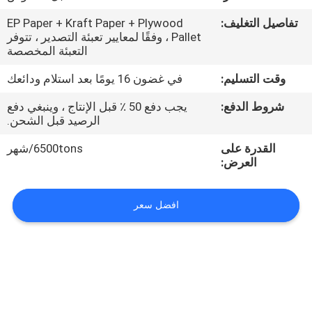
الجودة
تفاصيل التغليف:
EP Paper + Kraft Paper + Plywood
Pallet ، وفقًا لمعايير تعبئة التصدير ، تتوفر
اتصل
التعبئة المخصصة
بنا
وقت التسليم:
في غضون 16 يومًا بعد استلام ودائعك
شروط الدفع:
يجب دفع 50 ٪ قبل الإنتاج ، وينبغي دفع
أخبار
الرصيد قبل الشحن.
القدرة على
6500tons/شهر
العرض:
اطلب
عرض
افضل سعر
أسعار
خريطة
الموقع