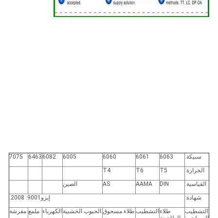
سبيكة:
6063
6061
6060
6005
6082
6463
7075
الحرارة:
T5
T6
T4
القياسية:
DIN
AAMA
AS
الصين
شهادة:
إيزو9001: 2008.
التشطيب
طلاء
التشطيب
طلاء مسحوق
الحبوب الخشبية
الكهرباء
ملمع
مفرشة
السطحي:
الطاحونة