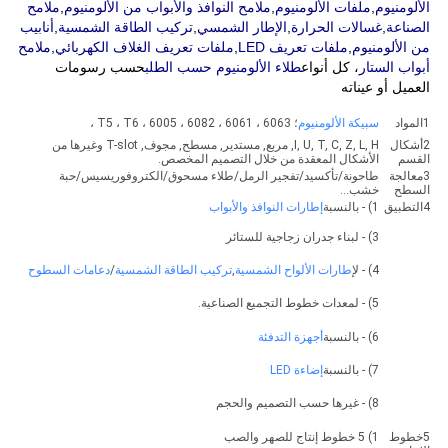
الألومنيوم
,
ملفات الألومنيوم
,
ملامح النوافذ والأبواب من الألومنيوم
,
ملامح
الصناعة
,
غسالات الحرارة
,
الإطار الشمسي
,
تركيب الطاقة الشمسية
,
أنابيب
من الألومنيوم
,
ملفات تعريف LED
,
ملفات تعريف الغلاف الكهربائي
,
ملامح
أبواب الستار
، كل أنواع
طلاء الألومنيوم حسب الطلب
حسب رسومات
العميل أو عيناته
1المواد
سبيكة الألومنيوم
؛ 6063 ، 6061 ، 6082 ، 6005 ، T5 ، T6 ،
2أشكال
I, U, T, C, Z, L, H, مربع, مستدير, مسطح, مجوف, T-slot وغيرها من
القسم
الأشكال المعقدة من خلال التصميم المخصص.
3معالجة
طاحونة/تأكسيد/تفجير الرمل/طلاء مسحوق/الكتروفوريسيس/حبة
السطح
خشب...
4التطبيق
1) - بالنسبة
إطارات النوافذ والأبواب
3) - لبناء جدران زجاجية للستائر
4) - ل
إطارات الألواح الشمسية
,
تركيب الطاقة الشمسية
/
دعامات السطوح
5) - لمعدات خطوط التجميع الصناعية.
6) - بالنسبة
أجهزة التدفئة
7) - بالنسبة
إضاءة LED
8) - غيرها حسب التصميم والحجم
5خطوط
1) 5 خطوط إنتاج للصهر والصب