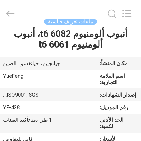
Co.,
Ltd.
All
Rights
Reserved.
ملفات تعريف قياسية
Developed
by
أنبوب ألومنيوم 6082 t6، أنبوب
المنزل
ECER
ألومنيوم 6061 t6
المنتجات
مكان المنشأ:
جيانجين ، جيانغسو ، الصين
حولنا
اسم العلامة
YueFeng
التجارية:
جولة
إصدار الشهادات:
ISO9001, SGS...
في
رقم الموديل:
YF-428
المصنع
الحد الأدنى
1 طن بعد تأكيد العينات
لكمية:
مراقبة
الأسعار:
قابل للتفاوض