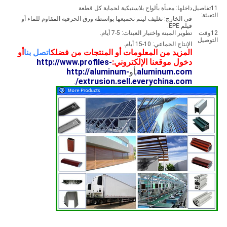
11تفاصيل
داخلها: معبأة بألواح بلاستيكية لحماية كل قطعة
التعبئة:
في الخارج: تغليف ليتم تجميعها بواسطة ورق الحرفية المقاوم للماء أو
فيلم EPE.
12وقت
تطوير الميتة واختبار العينات: 5-7 أيام.
التوصيل
الإنتاج الجماعي: 10-15 أيام.
المزيد من المعلومات أو المنتجات من فضلك
اتصل بنا
أو
دخول موقعنا الإلكتروني:
http://www.profiles-
aluminum.com
;
أو
http://aluminum-
.
extrusion.sell.everychina.com/