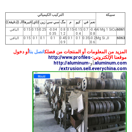
سبيكة
التركيب الكيميائي
نعم
في
كيو
م
مگ
سي سي
زين
(تاي)
غيرها
الـ ((دقيقة))
6061
Al Mg 1 SiCu
0.4-
0.7
0.15-
0.15
0.8
0.04-
0.25
0.15
0.15
الباقي
0.35
1.2
0.4
0.8
6063
الـ Mg Si
0.2-
0.35
0.1
0.1
0.45
0.1
0.1
0.1
0.15
الباقي
0.9
0.6
المزيد من المعلومات أو المنتجات من فضلك
اتصل بنا
أو دخول
موقعنا الإلكتروني:
http://www.profiles-
aluminum.com
;
أو
http://aluminum-
.
extrusion.sell.everychina.com/