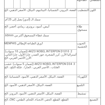
اللون:
التشطيب:
الفضة، البرونز، الشمبانيا، التيتانيوم، النيكل، الأصفر الذهبي، الخ
سمك الـ (آندوز) يصل إلى 25 أم.
طلاء
أبيض، أسود، برونزي، رمادي، أخضر، الخ
مسحوق:
سمك غطاء المسحوق أكثر من 60mm.
الحبوب
1ورق الطباعة الإيطالي MENPHIS
الخشبية:
2. AKZO NOBEL INTERPON D1010 ((ضمان 10 سنوات):
أستراليا الأرز، كرز الشجرة، جوز الصدر، جارا الأول، جارا الثاني،
الأرز الأحمر الغربي، الخ
3. AKZO NOBEL INTERPON D34 ((ضمان 5 سنوات): خشب
الغابات ، الأحمر الغربي ، الجارا ، علكة الثلج ، الخ
الكهرباء:
الفضة، النيكل، الأصفر الذهبي، الأسود، الشمبانيا، الخ
التلميع
الفضة، النيكل، الأصفر الذهبي، الأسود، الخ
تمشيط:
الفضة، النيكل، الأصفر الذهبي، الأسود، البرونز، الخ
التصنيع:
القطع، القطع، الحفر، الانحناء، اللحام، الطحن، CNC، الخ