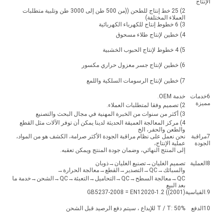
الإنتاج
2) 25 خط إنتاج للطحن ((من 500 طن إلى 3000 طن وتلبية متطلبات
العملاء المختلفة)
3) 6 خطوط إنتاج للكهرباء الكهربائية
4) خطين لإنتاج طلاء مسحوق
5) 4 خطوط لإنتاج الحبوب الخشبية
6) خطين لإنتاج جسر معزول حراري مكسور
7) خطين لإنتاج الرسومات السلكية واللمع
6خدمات
خدمة OEM.
مميزة
2) تصميم وفقا لمتطلبات العملاء.
3) أكثر من سنوات من الخبرة المهنية في مجال البحث والتصنيع
4) مركز المعالجة العميقة الحديثة لدينا يمكن أن توفر الآلات مثل القطع
والطعن والحفر، الخ
7مراقبة
نحن نعمل على نظام مراقبة الجودة الأكثر صرامة، الكشف هو من المواد،
الجودة
عملية الإنتاج،
إلى المنتج النهائي، وضمان جودة المنتج ويمكن تعقبه.
8العملية
تصميم الغليان→تصنيع الغليان→ذوبان
والسبائك→QC→التصدير→القطع→معالجة الحرارة→
QC→معالجة السطح→QC→التحاميل→التعبئة→QC→الشحن→خدمة ما
بعد البيع
9.القياسية
GB5237-2008 = EN12020-1.2 ((2001)
10الدفع
T / T: 50% للإيداع ، سيتم دفع الرصيد قبل الشحن