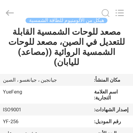
Technology
Co.,
Ltd.
All
Rights
هيكل من الألومنيوم للطاقة الشمسية
Reserved.
Developed
مصعد للوحات الشمسية القابلة
المنزل
by
ECER
للتعديل في الصين، مصعد للوحات
المنتجات
الشمسية الروائية ((مصاعد)
لليابان)
حولنا
مكان المنشأ:
جيانجين ، جيانغسو ، الصين
جولة
اسم العلامة
YueFeng
في
التجارية:
المصنع
إصدار الشهادات:
ISO9001
رقم الموديل:
YF-256
مراقبة