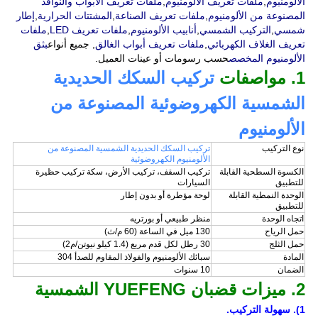
الألومنيوم
,
ملفات تعريف الألومنيوم
,
ملفات تعريف الأبواب والنوافذ
المصنوعة من الألومنيوم
,
ملفات تعريف الصناعة
,
المشتتات الحرارية
,
إطار
شمسي
,
التركيب الشمسي
,
أنابيب الألومنيوم
,
ملفات تعريف LED
,
ملفات
تعريف الغلاف الكهربائي
,
ملفات تعريف أبواب الغالق
, جميع أنواع
بثق
الألومنيوم المخصص
حسب رسومات أو عينات العميل.
1. مواصفات
تركيب السكك الحديدية
الشمسية الكهروضوئية المصنوعة من
الألومنيوم
نوع التركيب
تركيب السكك الحديدية الشمسية المصنوعة من
الألومنيوم الكهروضوئية
الكسوة السطحية القابلة
تركيب السقف، تركيب الأرض، سكة تركيب حظيرة
للتطبيق
السيارات
الوحدة النمطية القابلة
لوحة مؤطرة أو بدون إطار
للتطبيق
اتجاه الوحدة
منظر طبيعي أو بورتريه
حمل الرياح
130 ميل في الساعة (60 م/ث)
حمل الثلج
30 رطل لكل قدم مربع (1.4 كيلو نيوتن/م2)
المادة
سبائك الألومنيوم والفولاذ المقاوم للصدأ 304
الضمان
10 سنوات
2. ميزات قضبان YUEFENG الشمسية
1). سهولة التركيب.