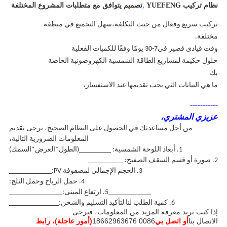
نظام تركيب YUEFENG
,
تصميم يتوافق مع متطلبات المشروع المختلفة
تركيب سريع وفعال من حيث التكلفة،سهل التجميع في منطقة
مختلفة.
وقت قيادي قصير في7-30 يومًا وفقًا للكميات الفعلية
حلول حكيمة لمشاريع الطاقة الشمسية الكهروضوئية الخاصة
بك
ما هي البيانات التي يجب تقديمها عند الاستفسار،
-----------
عزيزي المشتري،
من أجل مساعدتك في الحصول على النظام الصحيح، يرجى تقديم
المعلومات الضرورية التالية،
1. أبعاد اللوحة الشمسية: _________(الطول*العرض*السمك)
2. صورة أو قسم السقف الصفيح: __________
3. الحجم الإجمالي لمصفوفة PV:____________
4. حمل الرياح وحمل الثلج:
____________
5. ارتفاع المبنى:_______________
6. كمية الطلب لنا لتأكيد التسليم والشحن:______________
إذا كنت تريد معرفة المزيد من المعلومات، فيرجى
الاتصال بنا
أو اتصل بي
0086 18662963676
(أمور عاجلة)، رابط