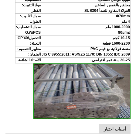
مجلفن بالغمس الساخن
مواد التثبيت:
الفولاذ المقاوم للصدأ SUS304
القطر:
Φ76mm
سمك الأنبوب:
4 ملم
الطول:
1000-2000 ملم
سمك التشطيب:
G.W/PCS
≥80µm
10-15 كجم
التحميل/40'GP
1600-2200 قطعة
التعبئة:
منصة فولاذية مع فيلم PVC
معايير التصميم:
JIS C 8955:2011; AS/NZS 1170; DIN 1055; IBC 2009
الضمان:
20-25 سنة عمر افتراضي
الأسئلة الشائعة
أسباب اختيار