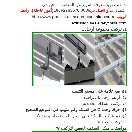
إذا كنت تريد معرفة المزيد من المعلومات، فيرجى
الاتصال بنا
أو اتصل بي
0086 18662963676
(أمور عاجلة)، رابط
الويب:
aluminum-
;
http://www.profiles-aluminum.com
.
extrusion.sell.everychina.com
1، تركيب مجموعة أرجل L
1)، ضع علامة على موضع التثبيت
2)، اربط أرجل L بالرافدة
2، تركيب السكك الحديدية
1)، حرك وحدة G في السكة وقم بتثبيتها في الموضع الصحيح
2)، قم بتركيب السكة على أرجل L باستخدام وحدة G
3، تركيب لوحة Pv
مواصفات هيكل السقف الصفيح لتركيب PV