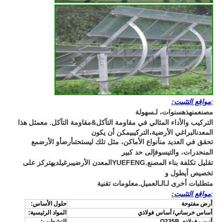
:
مواقع التثبيت:
مصنع
من
هذه
سنوات، لـ
سهولة
التركيب والأداء المثالي في مقاومة التآكل
&
مقاومة التآكل. مع
مثل هذا
المعدن
البراغي الأرضية،
التركيب
يمكن أن يكون
تحقق في العديد من
أنواع الأماكن، مثل تلك ليست
حتى
أرض
أو الأرض
مع
المنحدرات، والتي
سوف
إلى حد كبير
تقليل تكلفة بناء المصنع.
YUEFENG
المعدن الأرضي
برغي
لديه
تركز على
تخصيص أي
طول و
متطلبات أخرى لـ
الـ
العميل.
معلومات تقنية
:
مواقع التثبيت:
أرض مفتوحة
حلول الأساس:
أساس خرساني/ أساس فولاذي
المواد الرئيسية:
أنبوب فولاذي Q235B
التشطيب: