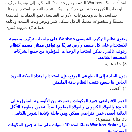
لقد أدت سكة Wanhos الشمسية ووحدات D المبتكرة إلى تبسيط تركيب
الوحدات الكهروضوئية إلى حد كبير. يمكن تثبيت النظام باستخدام مفتاح
سداسي واحد ومجموعات الأدوات القياسية. تمنع العمليات المجمعة
مسبقًا والمقطوعة مسبقًا التآكل بشكل كبير وتوفر وقت التثبيت وتكلفة
العمالة.
2). مرونة كبيرة.
يحتوي نظام التركيب الشمسي Wanhos على ملحقات تركيب مصممة
للاستخدام على كل سقف وأرض تقريبًا مع توافق ممتاز. مصمم كنظام
رفوف عالمي، يمكن استخدام الوحدات المؤطرة من جميع الشركات
المصنعة الشائعة.
3). دقة عالية.
بدون الحاجة إلى القطع في الموقع، فإن استخدام امتداد السكة الفريد
الخاص بنا يسمح بتثبيت النظام بدقة المليمتر.
4). أقصى
العمر الافتراضي:
جميع المكونات مصنوعة من الألومنيوم المبثوق عالي
الجودة والفولاذ الكربوني والفولاذ المقاوم للصدأ. تضمن مقاومة التآكل
العالية أقصى عمر افتراضي ممكن وهي قابلة لإعادة التدوير بالكامل.
5). متانة مضمونة:
توفر Wanhos Solar ضمانًا لمدة 10 سنوات على متانة جميع المكونات
المستخدمة.