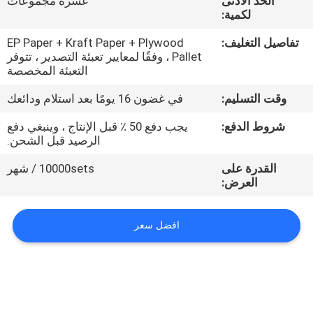
الحد الأدنى
عشرة مجموعات
الجودة
لكمية:
تفاصيل التغليف:
EP Paper + Kraft Paper + Plywood
اتصل
Pallet ، وفقًا لمعايير تعبئة التصدير ، تتوفر
التعبئة المخصصة
بنا
وقت التسليم:
في غضون 16 يومًا بعد استلام ودائعك
أخبار
شروط الدفع:
يجب دفع 50 ٪ قبل الإنتاج ، وينبغي دفع
الرصيد قبل الشحن.
اطلب
القدرة على
10000sets / شهر
العرض:
عرض
أسعار
افضل سعر
خريطة
الموقع