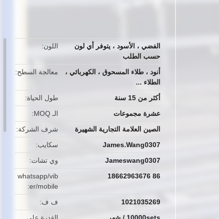
button
الفضي ، الأسود ، يتوفر أي لون
اللون
حسب الطلب
أنود ، طلاء المسحوق ، الكهربائي ،
معالجة السطح
الطلاء ...
أكثر من 15 سنة
طول الحياة
عشرة مجموعات
الـ MOQ
الصين العلامة التجارية الشهيرة
شرف الشركة
James.Wang0307
سكايب
Jameswang0307
وي تشات
whatsapp/vib
86 18662963676
er/mobile
1021035269
ف ف
10000sets / شهر
القدرة على