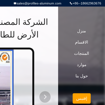
sales@profiles-aluminum.com
+86--18662963676
الشركة المصنع
منزل
الأرض للطاقة ا
الاقسام
المنتجات
موارد
حول بنا
إقتبس