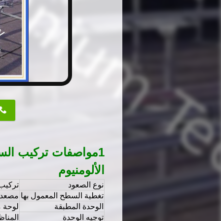
button
1مواصفات تركيب السك
الألومنيوم
نوع الصعود
تركيب 
تغطية السطح المعمول بها
مصعد 
الوحدة المطبقة
لوحة م
توجيه الوحدة
المناظ