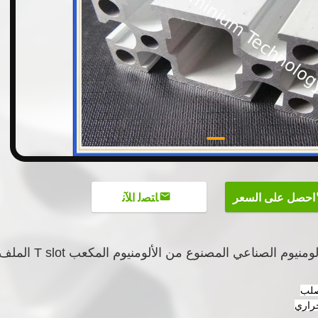
احصل على السعر
ﺎﺘﺼﻟ ﺍﻶﻧ
سلسلة 6000 ملف تعريف الألومنيوم الصناعي المصنوع من الألومنيوم المكعب T slot ال