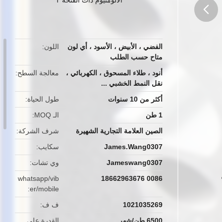
button
الفضي ، الأبيض ، الأسود ، أي لون
اللون
متاح حسب الطلب
أنود ، طلاء المسحوق ، الكهربائي ،
معالجة السطح
نقل النمط الخشبي ...
أكثر من 10 سنوات
طول الحياة
1 طن
الـ MOQ
الصين العلامة التجارية الشهيرة
شرف الشركة
James.Wang0307
سكايب
Jameswang0307
وي تشات
ملف
whatsapp/vib
0086 18662963676
er/mobile
1021035269
ف ف
6500 طن/شهر
القدرة على