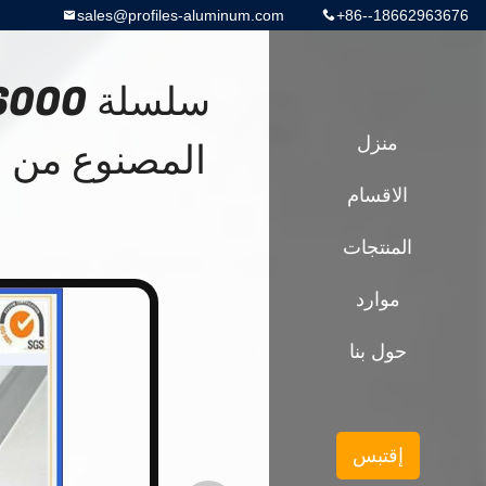
sales@profiles-aluminum.com
+86--18662963676
منزل
الاقسام
المنتجات
موارد
حول بنا
إقتبس